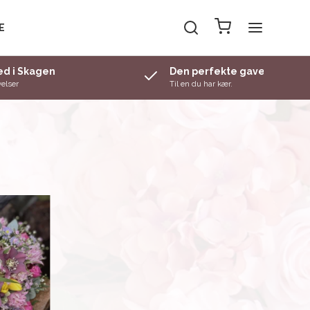
E
d i Skagen
Den perfekte gave
elser
Til en du har kær.