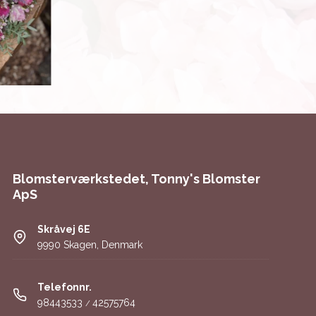
Blomsterværkstedet, Tonny's Blomster
ApS
Skråvej 6E
9990 Skagen, Denmark
Telefonnr.
98443533
42575764
/