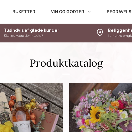
BUKETTER
VIN OG GODTER
BEGRAVELS
Tusindvis af glade kunder
Beliggenhe
Skal du være den næste?
I smukke omgiv
Produktkatalog