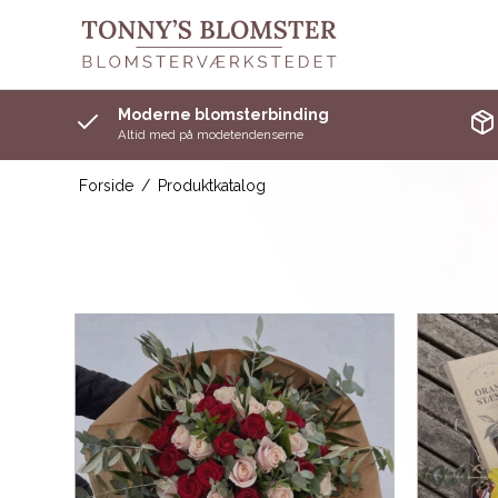
Moderne blomsterbinding
Altid med på modetendenserne
Forside
/
Produktkatalog