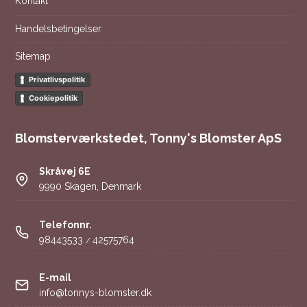
Kontakt
Handelsbetingelser
Sitemap
Privatlivspolitik
Cookiepolitik
Blomsterværkstedet, Tonny's Blomster ApS
Skråvej 6E
9990 Skagen, Denmark
Telefonnr.
98443533
42575764
/
E-mail
info@tonnys-blomster.dk