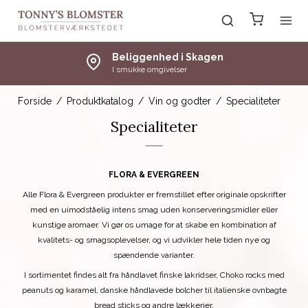
Beliggenhed i Skagen
I smukke omgivelser
Forside
/
Produktkatalog
/
Vin og godter
/
Specialiteter
Specialiteter
FLORA & EVERGREEN
Alle Flora & Evergreen produkter er fremstillet efter originale opskrifter
med en uimodståelig intens smag uden konserveringsmidler eller
kunstige aromaer. Vi gør os umage for at skabe en kombination af
kvalitets- og smagsoplevelser, og vi udvikler hele tiden nye og
spændende varianter.
I sortimentet findes alt fra håndlavet finske lakridser, Choko rocks med
peanuts og karamel, danske håndlavede bolcher til italienske ovnbagte
bread sticks og andre lækkerier.