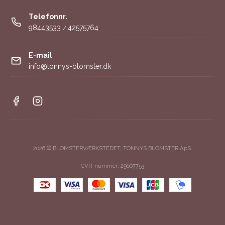
Telefonnr.
98443533
42575764
/
E-mail
info@tonnys-blomster.dk
2026 © BLOMSTERVÆRKSTEDET, TONNYS BLOMSTER ApS.
CVR-nummer: 29607753