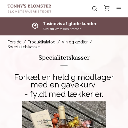
Tusindvis af glade kunder
Skal du være den næste?
Forside
/
Produktkatalog
/
Vin og godter
/
Specialitetskasser
Specialitetskasser
Forkæl en heldig modtager
med en gavekurv
- fyldt med lækkerier.