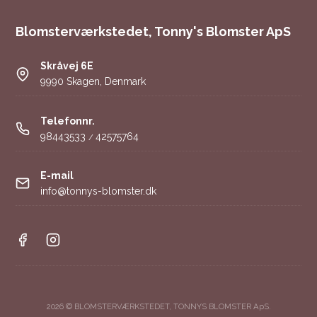
Blomsterværkstedet, Tonny's Blomster ApS
Skråvej 6E
9990 Skagen, Denmark
Telefonnr.
98443533
42575764
/
E-mail
info@tonnys-blomster.dk
2026 © BLOMSTERVÆRKSTEDET, TONNYS BLOMSTER ApS.