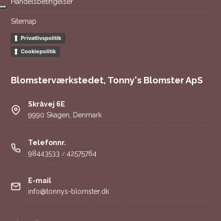
Handelsbetingelser
Sitemap
Privatlivspolitik
Cookiepolitik
Blomsterværkstedet, Tonny's Blomster ApS
Skråvej 6E
9990 Skagen, Denmark
Telefonnr.
98443533
42575764
/
E-mail
info@tonnys-blomster.dk