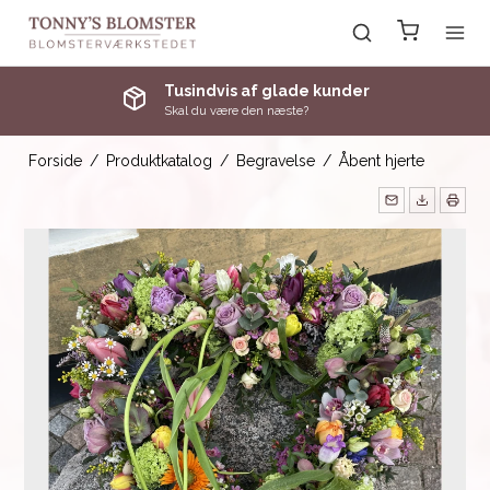
Tusindvis af glade kunder
Skal du være den næste?
Forside
/
Produktkatalog
/
Begravelse
/
Åbent hjerte