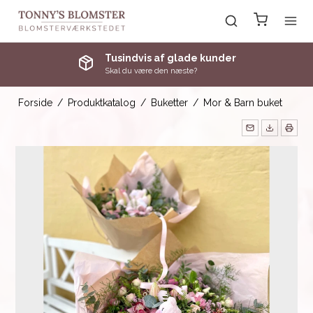
Tusindvis af glade kunder
Skal du være den næste?
Forside
/
Produktkatalog
/
Buketter
/
Mor & Barn buket