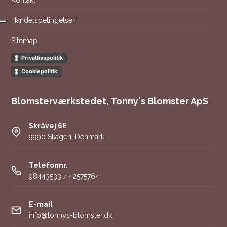
Handelsbetingelser
Sitemap
Privatlivspolitik
Cookiepolitik
Blomsterværkstedet, Tonny's Blomster ApS
Skråvej 6E
9990 Skagen, Denmark
Telefonnr.
98443533
42575764
/
E-mail
info@tonnys-blomster.dk